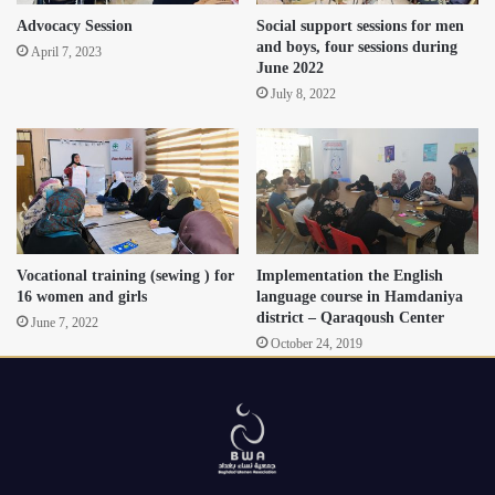
Advocacy Session
Social support sessions for men
and boys, four sessions during
April 7, 2023
June 2022
July 8, 2022
Vocational training (sewing ) for
Implementation the English
16 women and girls
language course in Hamdaniya
district – Qaraqoush Center
June 7, 2022
October 24, 2019