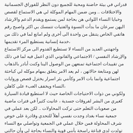
قدراتي في بيئة حاضنة ومحبة للجميع دون النظر للفوراق الجسمانية
والاختلافات .. ومن ضمن المهام الموكلة لي هي الاستماع لقصص
وخبايا النساء اللواتي هن بحاجة لمن يستمع ويقدم الدعم والارشاد
اليهن سرعان ما بدأت النسوة والفتيات تتمسك بي اكثر واصبح رقم
هاتفي الخاص يتنقل من واحدة الى أخرى ولم امانع لما في ذلك من
خدمة إنسانية يستطيع المرء تقديمها،
واجهتني العديد من النساء لا تستطيع القدوم الى مركز الاستماع
والإرشاد النفسي / الاجتماعي والقانوني الذي اعمل فيه لما في ذلك
من تقييدات اجتماعية تمنعهن من الوصول الينا وكنت أبادر بالذهاب
لهن ومتابعة حالاتهن ، لم يعد الامر يتعلق بمهام موكله لي كباحثة
اجتماعية وانما بات الامر وكأنني بئر اسرار يختزل قصص وروايات
النساء ويخفف العبء على كاهلن،
ولكوني من ذوات الاحتياجات الخاصة حيث لا استطيع قيادة السيارة
كغيري من البشر لفروقات جسدية ، عانيت كثيراً في فترات ماضية
من صعوبات التعلم حتى تركت المحاولات .. لكن بعد عملي في
جمعية نساء بغداد وجدت نفسي أهلاً للتحدي وقادرة على خوض
شرف المحاولة فمن خلال عملي في الجمعية وتواصلي مع النساء
تولدت لدي قناعة راسخة بأنني قوية والنساء بحاجة لي وأن حالتي